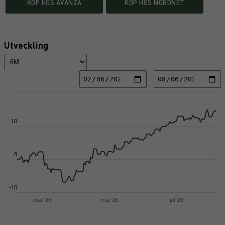
KÖP HOS AVANZA
KÖP HOS NORDNET
Utveckling
Chart
Line chart with 182 data points.
View as data table, Chart
10
The chart has 1 X axis displaying Time. Data ranges from 2026-
The chart has 3 Y axes displaying values values and values.
0
-10
mar '26
maj '26
jul '26
End of interactive chart.