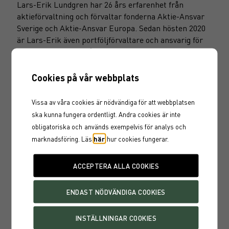
Lars-Erik Lundgren har 26 års erfarenhet från
aktieförvaltning och förvaltar fonderna Aktie-Ansvar
Sverige och Aktie-Ansvar Europa. Sedan hösten 2020
är Lars-Erik även portföljförvaltare och ansvarig för
aktieförvaltningen på Garantum.
Cookies på vår webbplats
ERIC KARLSSON
Vissa av våra cookies är nödvändiga för att webbplatsen
Eric Karlsson har 10 års erfarenhet av
ska kunna fungera ordentligt. Andra cookies är inte
bolagsvärdering och förvaltar fonderna Aktie-Ansvar
obligatoriska och
används exempelvis för analys och
Sverige, Aktie-Ansvar Europa och Aktie-Ansvar Total.
marknadsföring. Läs
här
hur cookies fungerar.
Eric arbetar som investeringsstrateg och förvaltare
på Garantum.
DOKUMENT
Faktablad