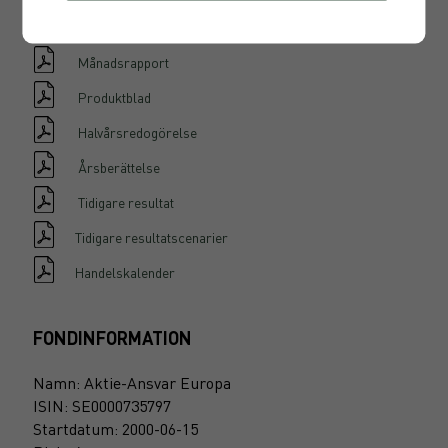
Informationsbroschyr
Månadsrapport
Produktblad
Halvårsredogörelse
Årsberättelse
Tidigare resultat
Tidigare resultatscenarier
Handelskalender
FONDINFORMATION
Namn: Aktie-Ansvar Europa
ISIN: SE0000735797
Startdatum: 2000-06-15