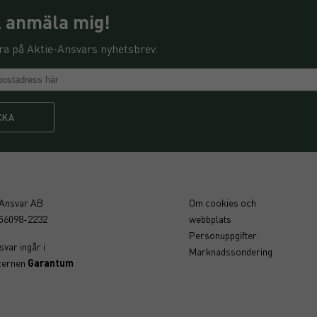
ll anmäla mig!
a på Aktie-Ansvars nyhetsbrev.
CKA
-Ansvar AB
Om cookies och
556098-2232
webbplats
Personuppgifter
var ingår i
Marknadssondering
cernen
Garantum