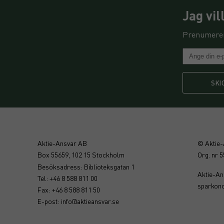
Jag vi
Prenumerer
SKI
Aktie-Ansvar AB
© Aktie
Box 55659, 102 15 Stockholm
Org. nr 
Besöksadress: Biblioteksgatan 1
Aktie-Ans
Tel: +46 8 588 811 00
sparkon
Fax: +46 8 588 811 50
E-post:
info@aktieansvar.se