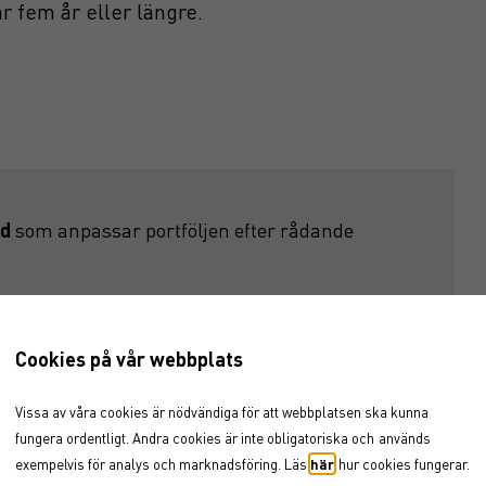
 fem år eller längre.
nd
som anpassar portföljen efter rådande
ulla investeringar.
Cookies på vår webbplats
g mot Sverige, Europa och globalt inom såväl
Vissa av våra cookies är nödvändiga för att webbplatsen ska kunna
ag.
fungera ordentligt. Andra cookies är inte obligatoriska och
används
exempelvis för analys och marknadsföring. Läs
här
hur cookies fungerar.
ambition om att ha en aktievikt på minst 50%.