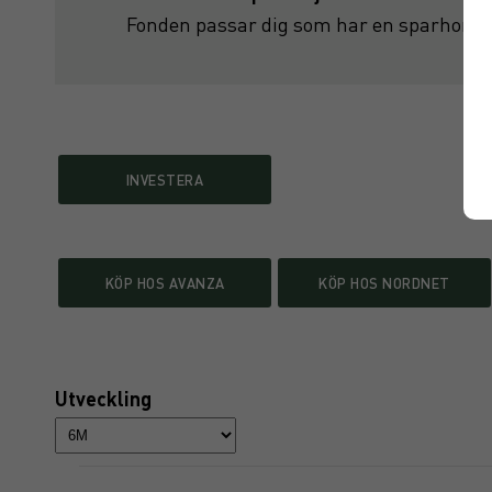
Fonden passar dig som har en sparhoriso
INVESTERA
KÖP HOS AVANZA
KÖP HOS NORDNET
Utveckling
Chart
Line chart with 182 data points.