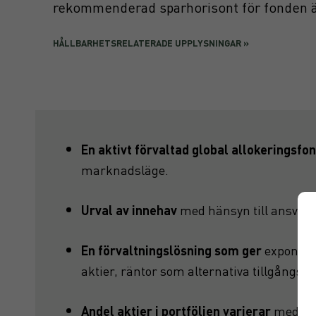
rekommenderad sparhorisont för fonden är
HÅLLBARHETSRELATERADE UPPLYSNINGAR »
En aktivt förvaltad global allokeringsfo
marknadsläge.
Urval av innehav
med hänsyn till ansvarsf
En förvaltningslösning som ger
exponerin
aktier, räntor som alternativa tillgångssl
Andel aktier i portföljen varierar
med en 