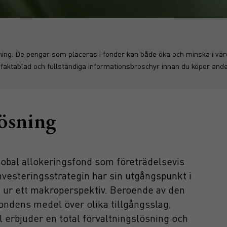
ning. De pengar som placeras i fonder kan både öka och minska i värde
 faktablad och fullständiga informationsbroschyr innan du köper andel
lösning
global allokeringsfond som företrädelsevis
Investeringsstrategin har sin utgångspunkt i
t ur ett makroperspektiv. Beroende av den
ndens medel över olika tillgångsslag,
 erbjuder en total förvaltningslösning och