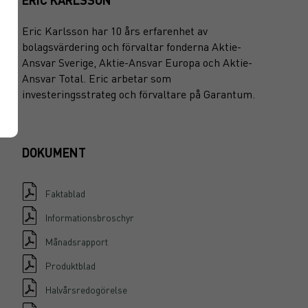
Eric Karlsson har 10 års erfarenhet av
bolagsvärdering och förvaltar fonderna Aktie-
Ansvar Sverige, Aktie-Ansvar Europa och Aktie-
Ansvar Total. Eric arbetar som
investeringsstrateg och förvaltare på Garantum.
DOKUMENT
Faktablad
Informationsbroschyr
Månadsrapport
Produktblad
Halvårsredogörelse