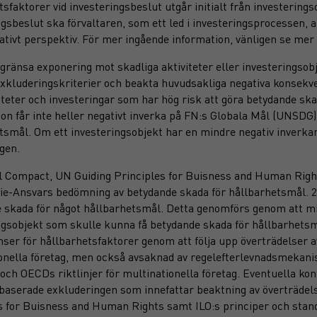
tsfaktorer vid investeringsbeslut utgår initialt från investering
ngsbeslut ska förvaltaren, som ett led i investeringsprocessen, a
tativt perspektiv. För mer ingående information, vänligen se mer
egränsa exponering mot skadliga aktiviteter eller investeringsob
xkluderingskriterier och beakta huvudsakliga negativa konsekv
iteter och investeringar som har hög risk att göra betydande sk
ion får inte heller negativt inverka på FN:s Globala Mål (UNSD
tsmål. Om ett investeringsobjekt har en mindre negativ inverka
ngen.
 Compact, UN Guiding Principles for Buisness and Human Rights
tie-Ansvars bedömning av betydande skada för hållbarhetsmål. 20
 skada för något hållbarhetsmål. Detta genomförs genom att mi
ngsobjekt som skulle kunna få betydande skada för hållbarhetsm
ser för hållbarhetsfaktorer genom att följa upp överträdelser 
onella företag, men också avsaknad av regelefterlevnadsmekan
 och OECDs riktlinjer för multinationella företag. Eventuella k
aserade exkluderingen som innefattar beaktning av överträdel
s for Buisness and Human Rights samt ILO:s principer och stan