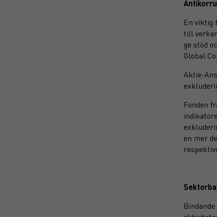
Antikorru
En viktig 
till verka
ge stöd o
Global C
Aktie-Ans
exkluderi
Fonden fr
indikator
exkluderi
en mer de
respektiv
Sektorba
Bindande 
aktivitet