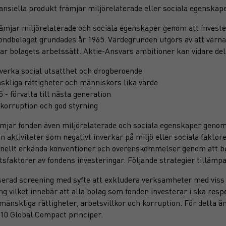
ansiella produkt främjar miljörelaterade eller sociala egenskap
ämjar miljörelaterade och sociala egenskaper genom att invest
fondbolaget grundades år 1965. Värdegrunden utgörs av att värna
r bolagets arbetssätt. Aktie-Ansvars ambitioner kan vidare dela
verka social utsatthet och drogberoende
skliga rättigheter och människors lika värde
ö - förvalta till nästa generation
korruption och god styrning
ämjar fonden även miljörelaterade och sociala egenskaper gen
ån aktiviteter som negativt inverkar på miljö eller sociala fakto
onellt erkända konventioner och överenskommelser genom att b
tsfaktorer av fondens investeringar. Följande strategier tillämp
erad screening med syfte att exkludera verksamheter med viss
ng vilket innebär att alla bolag som fonden investerar i ska res
, mänskliga rättigheter, arbetsvillkor och korruption. För detta 
10 Global Compact principer.