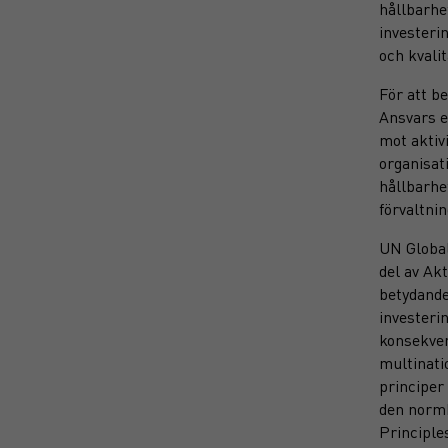
hållbarhe
investeri
och kvali
För att b
Ansvars e
mot aktiv
organisat
hållbarhe
förvaltni
UN Global
del av Ak
betydande
investeri
konsekven
multinati
principer
den normb
Principle