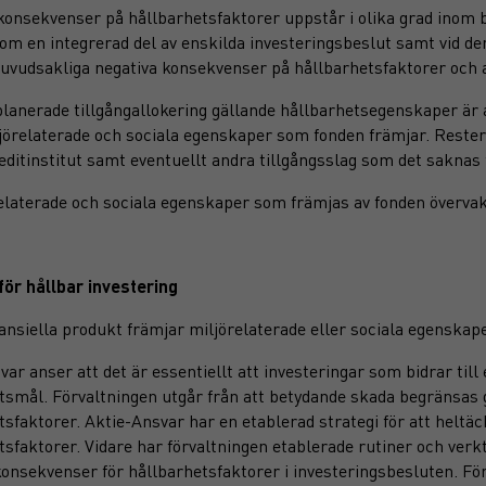
konsekvenser på hållbarhetsfaktorer uppstår i olika grad inom b
om en integrerad del av enskilda investeringsbeslut samt vid den
uvudsakliga negativa konsekvenser på hållbarhetsfaktorer och a
lanerade tillgångallokering gällande hållbarhetsegenskaper är a
iljörelaterade och sociala egenskaper som fonden främjar. Reste
editinstitut samt eventuellt andra tillgångsslag som det saknas t
elaterade och sociala egenskaper som främjas av fonden övervak
för hållbar investering
ansiella produkt främjar miljörelaterade eller sociala egenskap
var anser att det är essentiellt att investeringar som bidrar til
tsmål. Förvaltningen utgår från att betydande skada begränsas
tsfaktorer. Aktie-Ansvar har en etablerad strategi för att helt
tsfaktorer. Vidare har förvaltningen etablerade rutiner och verkt
konsekvenser för hållbarhetsfaktorer i investeringsbesluten. Fö