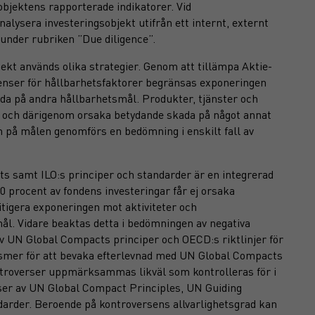
sobjektens rapporterade indikatorer. Vid
nalysera investeringsobjekt utifrån ett internt, externt
 under rubriken ”Due diligence”.
jekt används olika strategier. Genom att tillämpa Aktie-
enser för hållbarhetsfaktorer begränsas exponeringen
ada på andra hållbarhetsmål. Produkter, tjänster och
G) och därigenom orsaka betydande skada på något annat
n på målen genomförs en bedömning i enskilt fall av
 samt ILO:s principer och standarder är en integrerad
 procent av fondens investeringar får ej orsaka
tigera exponeringen mot aktiviteter och
ål. Vidare beaktas detta i bedömningen av negativa
av UN Global Compacts principer och OECD:s riktlinjer för
ismer för att bevaka efterlevnad med UN Global Compacts
ontroverser uppmärksammas likväl som kontrolleras för i
ser av UN Global Compact Principles, UN Guiding
darder. Beroende på kontroversens allvarlighetsgrad kan