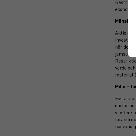
Restrikti
ekonomi oc
Mänskliga
Aktie-Ans
investeri
när det g
jämställd
Restrikti
värde och
material 
Miljö – f
Fossila b
därför bes
vinster s
förändrin
nödvändig