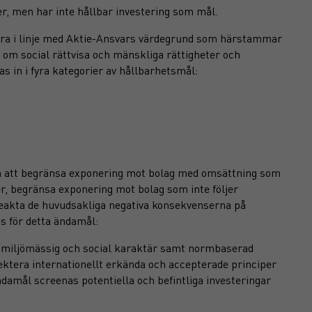
er, men har inte hållbar investering som mål.
era i linje med Aktie-Ansvars värdegrund som härstammar
 om social rättvisa och mänskliga rättigheter och
s in i fyra kategorier av hållbarhetsmål:
om att begränsa exponering mot bolag med omsättning som
rer, begränsa exponering mot bolag som inte följer
eakta de huvudsakliga negativa konsekvenserna på
as för detta ändamål:
 miljömässig och social karaktär samt normbaserad
pektera internationellt erkända och accepterade principer
ändamål screenas potentiella och befintliga investeringar