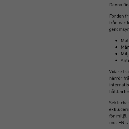
Denna fin
Fonden fr
från när 
genomsyra
Mot
Män
Milj
Anti
Vidare fr
härrör fr
internati
hållbarhe
Sektorbas
exkluderi
för miljö
mot FN:s 