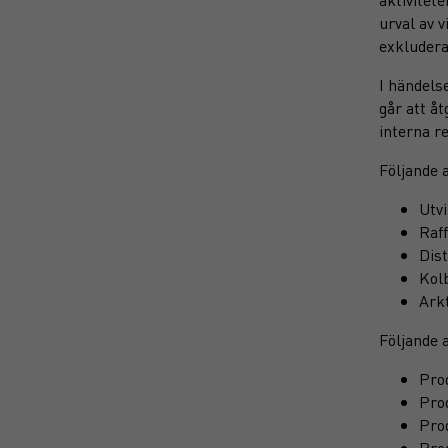
urval av 
exkludera
I händels
går att å
interna re
Följande 
Utvi
Raff
Dist
Kol
Arkt
Följande 
Prod
Prod
Prod
Prod