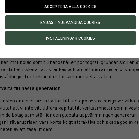
onen mot hasardspel grundar sig i en övertygelse att överdrivet s
h sociala relationer och ofta leder till social utsatthet.
 rättigheter och människors lika värde
var investerar inte i bolag som producerar eller distribuerar ko
ngar i vapenindustrin grundar sig i en övertygelse att det finns 
äller användandet av vapen men också att det finns en stor risk 
het, kvinnors utsatthet och mänskliga rättigheter samt motverka
onen mot bolag som tillhandahåller pornografi grundar sig i en
 värdighet riskerar att kränkas och om att den är nära förknipp
åskådliggör traffickingoffer för kommersiella syften.
örvalta till nästa generation
ränslen är den största källan till utsläpp av växthusgaser vilka 
lutat att vi inte vill tillföra kapital till verksamheter som investe
om de bolag som står för den globala uppvärmningen genererar. I
gar i råvarupriser, vara kortsiktigt attraktiva och skapa god avk
heten av att fasa ut dem.