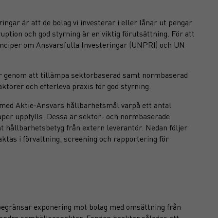
ngar är att de bolag vi investerar i eller lånar ut pengar
uption och god styrning är en viktig förutsättning. För att
rinciper om Ansvarsfulla Investeringar (UNPRI) och UN
er genom att tillämpa sektorbaserad samt normbaserad
torer och efterleva praxis för god styrning.
ed Aktie-Ansvars hållbarhetsmål varpå ett antal
skaper uppfylls. Dessa är sektor- och normbaserade
t hållbarhetsbetyg från extern leverantör. Nedan följer
ktas i förvaltning, screening och rapportering för
t begränsar exponering mot bolag med omsättning från
r andra samhällsaspekter. Fonden beaktar således ett