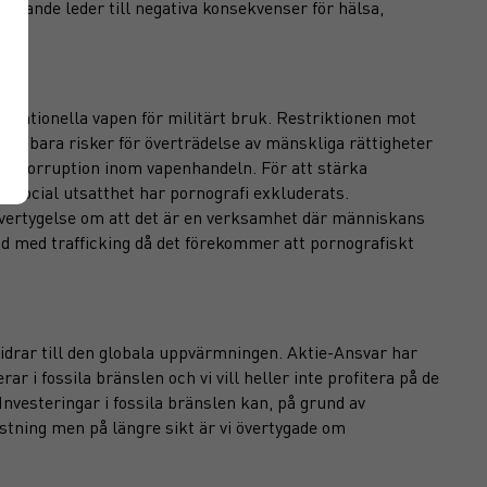
pelande leder till negativa konsekvenser för hälsa,
nventionella vapen för militärt bruk. Restriktionen mot
uppenbara risker för överträdelse av mänskliga rättigheter
för korruption inom vapenhandeln. För att stärka
 social utsatthet har pornografi exkluderats.
 övertygelse om att det är en verksamhet där människans
ad med trafficking då det förekommer att pornografiskt
bidrar till den globala uppvärmningen. Aktie-Ansvar har
rar i fossila bränslen och vi vill heller inte profitera på de
nvesteringar i fossila bränslen kan, på grund av
astning men på längre sikt är vi övertygade om