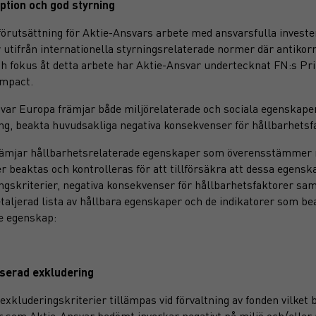
ption och god styrning
förutsättning för Aktie-Ansvars arbete med ansvarsfulla investeri
r utifrån internationella styrningsrelaterade normer där antikorr
ch fokus åt detta arbete har Aktie-Ansvar undertecknat FN:s P
ompact.
var Europa främjar både miljörelaterade och sociala egenskap
ng, beakta huvudsakliga negativa konsekvenser för hållbarhetsfak
ämjar hållbarhetsrelaterade egenskaper som överensstämmer m
er beaktas och kontrolleras för att tillförsäkra att dessa egen
ngskriterier, negativa konsekvenser för hållbarhetsfaktorer sam
taljerad lista av hållbara egenskaper och de indikatorer som bea
e egenskap:
serad exkludering
exkluderingskriterier tillämpas vid förvaltning av fonden vilke
er som Aktie-Ansvar bedömt inverkar negativt på miljö och/elle