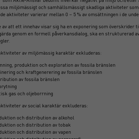
vissa miljömässigt och samhällsmässigt skadliga aktiviteter som
de aktiviteter varierar mellan 0 – 5 % av omsättningen i de unde
e av att ett innehav visar sig ha en exponering som överskrider t
tgärda genom en formell påverkansdialog, ska en strukturerad av
gler.
aktiviteter av miljömässig karaktär exkluderas:
nning, produktion och exploration av fossila bränslen
inering och kraftgenerering av fossila bränslen
ribution av fossila bränslen
brytning
isk gas och oljeborrning
aktiviteter av social karaktär exkluderas:
uktion och distribution av alkohol
uktion och distribution av tobak
uktion och distribution av vapen
uktion och distribution av pornografi