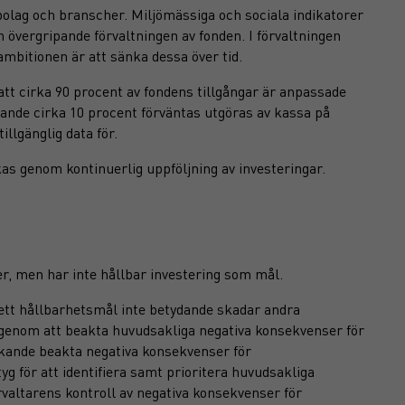
olag och branscher. Miljömässiga och sociala indikatorer
 övergripande förvaltningen av fonden. I förvaltningen
mbitionen är att sänka dessa över tid.
tt cirka 90 procent av fondens tillgångar är anpassade
rande cirka 10 procent förväntas utgöras av kassa på
illgänglig data för.
as genom kontinuerlig uppföljning av investeringar.
er, men har inte hållbar investering som mål.
l ett hållbarhetsmål inte betydande skadar andra
 genom att beakta huvudsakliga negativa konsekvenser för
äckande beakta negativa konsekvenser för
yg för att identifiera samt prioritera huvudsakliga
rvaltarens kontroll av negativa konsekvenser för