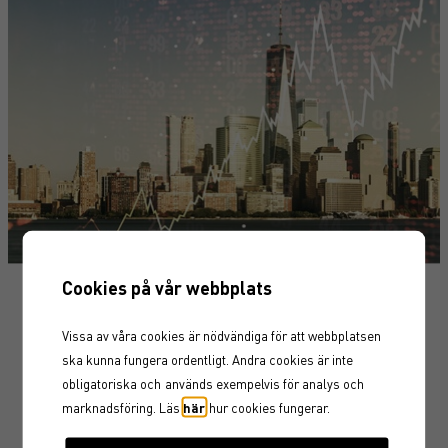
Cookies på vår webbplats
Vissa av våra cookies är nödvändiga för att webbplatsen
Geopolitisk oro pressar
ska kunna fungera ordentligt. Andra cookies är inte
marknaden
obligatoriska och
används exempelvis för analys och
marknadsföring. Läs
här
hur cookies fungerar.
Finansiella marknader har hittills visat