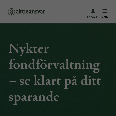
LOGGA IN
MENY
Nykter
fondförvaltning
– se klart på ditt
sparande