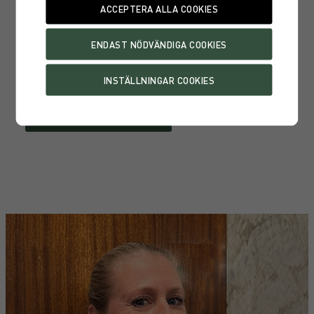
motståndskraft. Den senaste tidens eskalation i
Mellanöstern har dock åter satt riskbilden i fokus och
skapat ökad osäkerhet kring utvecklingen framåt. Ta
del av hur våra förvaltare agerar nu.
MARKNADSKOMMENTAR