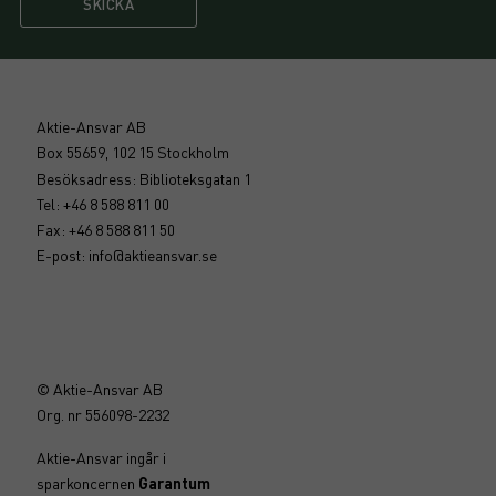
SKICKA
Aktie-Ansvar AB
Box 55659, 102 15 Stockholm
Besöksadress: Biblioteksgatan 1
Tel: +46 8 588 811 00
Fax: +46 8 588 811 50
E-post:
info@aktieansvar.se
© Aktie-Ansvar AB
Org. nr 556098-2232
Aktie-Ansvar ingår i
sparkoncernen
Garantum