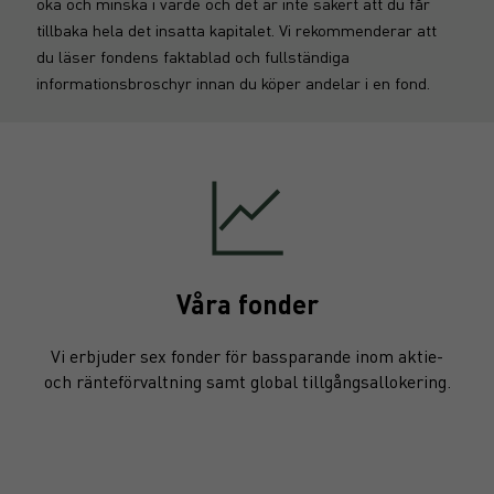
öka och minska i värde och det är inte säkert att du får
tillbaka hela det insatta kapitalet. Vi rekommenderar att
du läser fondens faktablad och fullständiga
informationsbroschyr innan du köper andelar i en fond.
Våra fonder
Vi erbjuder sex fonder för bassparande inom aktie-
och ränteförvaltning samt global tillgångsallokering.