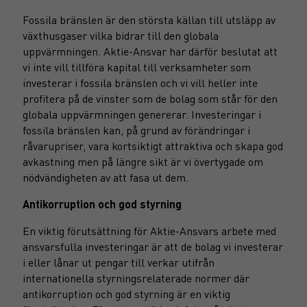
Fossila bränslen är den största källan till utsläpp av
växthusgaser vilka bidrar till den globala
uppvärmningen. Aktie-Ansvar har därför beslutat att
vi inte vill tillföra kapital till verksamheter som
investerar i fossila bränslen och vi vill heller inte
profitera på de vinster som de bolag som står för den
globala uppvärmningen genererar. Investeringar i
fossila bränslen kan, på grund av förändringar i
råvarupriser, vara kortsiktigt attraktiva och skapa god
avkastning men på längre sikt är vi övertygade om
nödvändigheten av att fasa ut dem.
Antikorruption och god styrning
En viktig förutsättning för Aktie-Ansvars arbete med
ansvarsfulla investeringar är att de bolag vi investerar
i eller lånar ut pengar till verkar utifrån
internationella styrningsrelaterade normer där
antikorruption och god styrning är en viktig