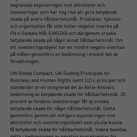
begränsas exponeringen mot aktiviteter och
investeringar som har hög risk att göra betydande
skada på andra hållbarhetsmål. Produkter, tjänster
och organisation får inte heller negativt inverka på
FN:s Globala Mål (UNSDG) och därigenom orsaka
betydande skada på något annat hållbarhetsmål. Om
ett investeringsobjekt har en mindre negativ inverkan
på målen genomförs en bedömning i enskilt fall av
förvaltningen.
UN Global Compact, UN Guiding Principles for
Buisness and Human Rights samt ILO:s principer och
standarder är en integrerad del av Aktie-Ansvars
bedömning av betydande skada för hållbarhetsmål. 20
procent av fondens investeringar får ej orsaka
betydande skada för något hållbarhetsmål. Detta
genomförs genom att mitigera exponeringen mot
aktiviteter och investeringsobjekt som skulle kunna
få betydande skada för hållbarhetsmål. Vidare beaktas
detta i bedömningen av negativa konsekvenser för