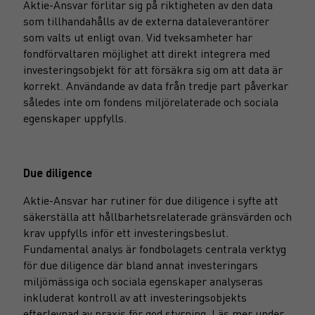
Aktie-Ansvar förlitar sig på riktigheten av den data
som tillhandahålls av de externa dataleverantörer
som valts ut enligt ovan. Vid tveksamheter har
fondförvaltaren möjlighet att direkt integrera med
investeringsobjekt för att försäkra sig om att data är
korrekt. Användande av data från tredje part påverkar
således inte om fondens miljörelaterade och sociala
egenskaper uppfylls.
Due diligence
Aktie-Ansvar har rutiner för due diligence i syfte att
säkerställa att hållbarhetsrelaterade gränsvärden och
krav uppfylls inför ett investeringsbeslut.
Fundamental analys är fondbolagets centrala verktyg
för due diligence där bland annat investeringars
miljömässiga och sociala egenskaper analyseras
inkluderat kontroll av att investeringsobjekts
efterlevnad av praxis för god styrning. Läs mer under