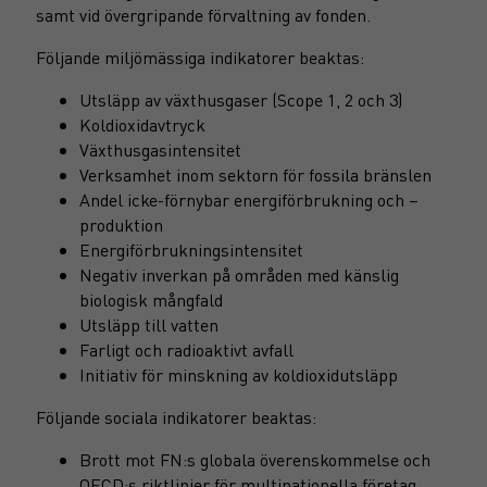
samt vid övergripande förvaltning av fonden.
Följande miljömässiga indikatorer beaktas:
Utsläpp av växthusgaser (Scope 1, 2 och 3)
Koldioxidavtryck
Växthusgasintensitet
Verksamhet inom sektorn för fossila bränslen
Andel icke-förnybar energiförbrukning och –
produktion
Energiförbrukningsintensitet
Negativ inverkan på områden med känslig
biologisk mångfald
Utsläpp till vatten
Farligt och radioaktivt avfall
Initiativ för minskning av koldioxidutsläpp
Följande sociala indikatorer beaktas:
Brott mot FN:s globala överenskommelse och
OECD:s riktlinjer för multinationella företag