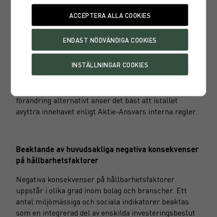
någon av nämnda konventioner och normer, eller om
en investering har en kontrovers relaterad till sin
verksamhet, så ska förvaltare inleda en process för
att söka information om och en förklaring till
anmärkningen. Analysen ligger till grund för att fatta
beslut om huruvida fonden kan fortsätta att äga
innehavet utan vidare åtgärd, ska inleda en
påverkansdialog för att försöka bidra till positiv
förändring alternativt anser det bäst att istället
avyttra innehavet enligt Aktie-Ansvars interna regler.
Beaktande av huvudsakliga negativa konsekvenser
på hållbarhetsfaktorer
Negativa konsekvenser på hållbarhetsfaktorer
uppstår i olika grad inom bolag och branscher. Ett
antal miljömässiga och sociala indikatorer beaktas
som en integrerad del av enskilda investeringsbeslut