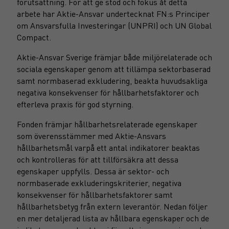
förutsättning. För att ge stöd och fokus åt detta
arbete har Aktie-Ansvar undertecknat FN:s Principer
om Ansvarsfulla Investeringar (UNPRI) och UN Global
Compact.
Aktie-Ansvar Sverige främjar både miljörelaterade och
sociala egenskaper genom att tillämpa sektorbaserad
samt normbaserad exkludering, beakta huvudsakliga
negativa konsekvenser för hållbarhetsfaktorer och
efterleva praxis för god styrning.
Fonden främjar hållbarhetsrelaterade egenskaper
som överensstämmer med Aktie-Ansvars
hållbarhetsmål varpå ett antal indikatorer beaktas
och kontrolleras för att tillförsäkra att dessa
egenskaper uppfylls. Dessa är sektor- och
normbaserade exkluderingskriterier, negativa
konsekvenser för hållbarhetsfaktorer samt
hållbarhetsbetyg från extern leverantör. Nedan följer
en mer detaljerad lista av hållbara egenskaper och de