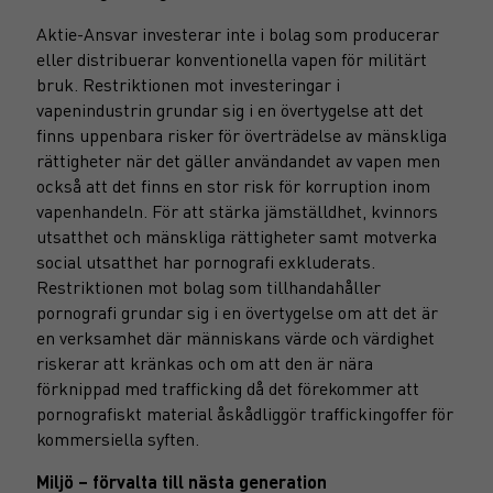
Aktie-Ansvar investerar inte i bolag som producerar
eller distribuerar konventionella vapen för militärt
bruk. Restriktionen mot investeringar i
vapenindustrin grundar sig i en övertygelse att det
finns uppenbara risker för överträdelse av mänskliga
rättigheter när det gäller användandet av vapen men
också att det finns en stor risk för korruption inom
vapenhandeln. För att stärka jämställdhet, kvinnors
utsatthet och mänskliga rättigheter samt motverka
social utsatthet har pornografi exkluderats.
Restriktionen mot bolag som tillhandahåller
pornografi grundar sig i en övertygelse om att det är
en verksamhet där människans värde och värdighet
riskerar att kränkas och om att den är nära
förknippad med trafficking då det förekommer att
pornografiskt material åskådliggör traffickingoffer för
kommersiella syften.
Miljö – förvalta till nästa generation