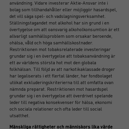
användning. Vidare investerar Aktie-Ansvar inte i
bolag som tillhandahåller eller möjliggör hasardspel,
det vill säga spel- och vadslagningsverksamhet.
Ställningstagandet mot alkohol har sin grund i en
övertygelse om att oansvarig alkoholkonsumtion är ett
allvarligt samhällsproblem som orsakar beroende,
ohälsa, våld och höga samhällskostnader.
Restriktionen mot tobaksrelaterade investeringar
grundar sig i en övertygelse att tobaksanvändning är
ett av världens största hot mot den globala
folkhälsan. Till följd av att narkotikaklassade droger
har legaliserats i ett flertal länder, har fondbolaget
utökat exkluderingskriterierna till att omfatta ovan
nämnda preparat. Restriktionen mot hasardspel
grundar sig i en övertygelse att överdrivet spelande
leder till negativa konsekvenser för hälsa, ekonomi
och sociala relationer och ofta leder till social
utsatthet.
Mänskliga rättigheter och människors lika värde