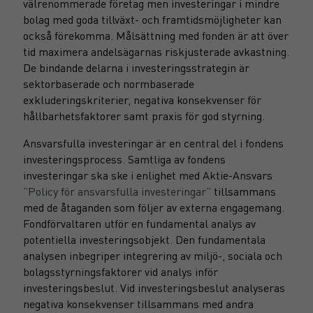
välrenommerade företag men investeringar i mindre
bolag med goda tillväxt- och framtidsmöjligheter kan
också förekomma. Målsättning med fonden är att över
tid maximera andelsägarnas riskjusterade avkastning.
De bindande delarna i investeringsstrategin är
sektorbaserade och normbaserade
exkluderingskriterier, negativa konsekvenser för
hållbarhetsfaktorer samt praxis för god styrning.
Ansvarsfulla investeringar är en central del i fondens
investeringsprocess. Samtliga av fondens
investeringar ska ske i enlighet med Aktie-Ansvars
”Policy för ansvarsfulla investeringar”
tillsammans
med de åtaganden som följer av externa engagemang.
Fondförvaltaren utför en fundamental analys av
potentiella investeringsobjekt. Den fundamentala
analysen inbegriper integrering av miljö-, sociala och
bolagsstyrningsfaktorer vid analys inför
investeringsbeslut. Vid investeringsbeslut analyseras
negativa konsekvenser tillsammans med andra