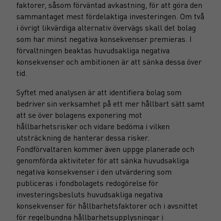
faktorer, såsom förväntad avkastning, för att göra den
sammantaget mest fördelaktiga investeringen. Om två
i övrigt likvärdiga alternativ övervägs skall det bolag
som har minst negativa konsekvenser premieras. I
förvaltningen beaktas huvudsakliga negativa
konsekvenser och ambitionen är att sänka dessa över
tid.
Syftet med analysen är att identifiera bolag som
bedriver sin verksamhet på ett mer hållbart sätt samt
att se över bolagens exponering mot
hållbarhetsrisker och vidare bedöma i vilken
utsträckning de hanterar dessa risker.
Fondförvaltaren kommer även uppge planerade och
genomförda aktiviteter för att sänka huvudsakliga
negativa konsekvenser i den utvärdering som
publiceras i fondbolagets redogörelse för
investeringsbesluts huvudsakliga negativa
konsekvenser för hållbarhetsfaktorer och i avsnittet
för regelbundna hållbarhetsupplysningar i