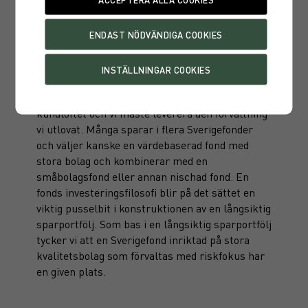
av olika anledningar inte platsat i Aktie-Ansvar
Sveriges portfölj. Då gäller det att hålla fokus
och inte bli spekulativ och hoppa på trender
även om det leder till att fonden under perioder
inte levererar avkastning i linje med börsen.
Att vara konsekvent är också en viktig del i
kundlöftet och vi måste leverera den förvaltning
vi utlovat. Många sparar i flera Sverigefonder
och väljer kanske en värdebaserad fond med
stora bolag och kombinerar med en
småbolagsfond eller annan nischad fond. En
fonds investeringsfilosofi blir på det sättet en
viktig pusselbit i konstruktionen av en långsiktig
sparportfölj. Som bas i en långsiktig sparportfölj
tycker vi att en Sverigefond inriktad på stora
kvalitetsbolag som förvaltas med riskfokus har
en given plats.