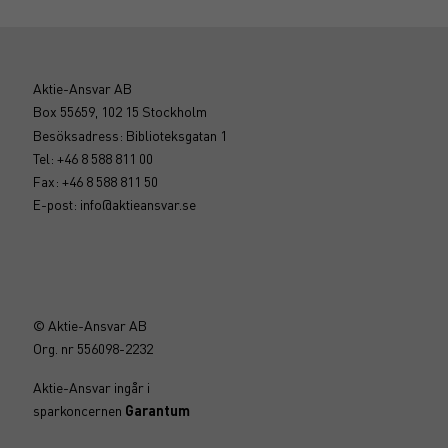
Aktie-Ansvar AB
Box 55659, 102 15 Stockholm
Besöksadress: Biblioteksgatan 1
Tel: +46 8 588 811 00
Fax: +46 8 588 811 50
E-post:
info@aktieansvar.se
© Aktie-Ansvar AB
Org. nr 556098-2232
Aktie-Ansvar ingår i
sparkoncernen
Garantum