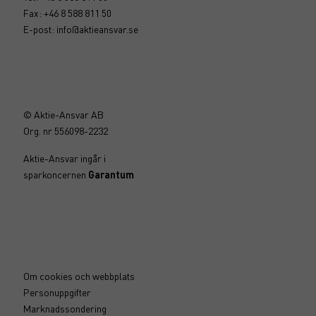
Fax: +46 8 588 811 50
E-post:
info@aktieansvar.se
© Aktie-Ansvar AB
Org. nr 556098-2232
Aktie-Ansvar ingår i
sparkoncernen
Garantum
Om cookies och webbplats
Personuppgifter
Marknadssondering