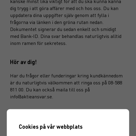
kanske minst lika viktigt för att du ska kunna känna
dig trygg i att göra affärer med och hos oss. Du kan
uppdatera dina uppgifter själv genom att fylla i
frågorna via länken i den gröna rutan nedan.
Dokumentet signerar du sedan enkelt och smidigt
med Bank-ID. Dina svar behandlas naturligtvis alltid
inom ramen för sekretess.
Hör av dig!
Har du frågor eller funderingar kring kundkännedom
är du naturligtvis välkommen att ringa oss på 08-588
811 00. Du kan också maila till oss på
info@aktieansvar.se.
Cookies på vår webbplats