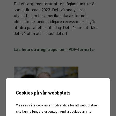
Del ett argumenterar att en lågkonjunktur är
sannolik redan 2023. Del två analyserar
utvecklingen för amerikanska aktier och
obligationer under tidigare recessioner i syfte
att dra paralleller till idag. Det går bra att läsa
del två utan att ha läst del ett.
Läs hela strategirapporten i PDF-format »
Cookies på vår webbplats
Vissa av våra cookies är nödvändiga för att webbplatsen
ska kunna fungera ordentligt. Andra cookies är inte