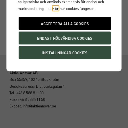
obligatoriska och
används exempelvis för analys och
marknadsföring. Läs
här
hur cookies fungerar.
Peder Du Rietz
Ansvarig förvaltare Aktie-Ansvar Saxxum Aktiv
Aktie-Ansvar AB
Box 55659, 102 15 Stockholm
Besöksadress: Biblioteksgatan 1
Tel: +46 8 588 811 00
Fax: +46 8 588 811 50
E-post:
info@aktieansvar.se