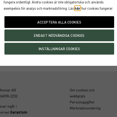
fungera ordentligt. Andra cookies är inte obligatoriska och
används
exempelvis för analys och marknadsföring. Läs
här
hur cookies fungerar.
rmat »
 Garantum
-Ansvar AB
Om cookies och
556098-2232
webbplats
Personuppgifter
var ingår i
Marknadssondering
cernen
Garantum