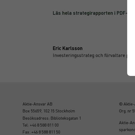
Läs hela strategirapporten i PDF-fo
Eric Karlsson
Investeringsstrateg och förvaltare på
Aktie-Ansvar AB
© Aktie
Box 55659, 102 15 Stockholm
Org. nr 
Besöksadress: Biblioteksgatan 1
Aktie-Ans
Tel: +46 8 588 811 00
sparkon
Fax: +46 8 588 811 50