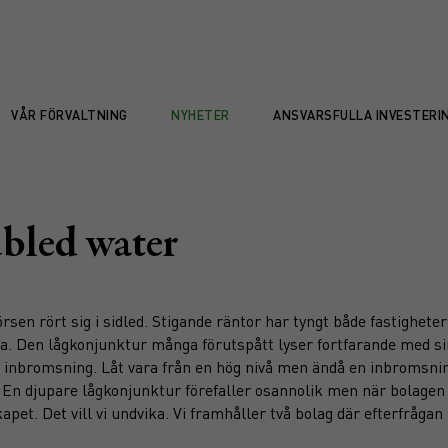
VÅR FÖRVALTNING
NYHETER
ANSVARSFULLA INVESTERI
ubled water
sen rört sig i sidled. Stigande räntor har tyngt både fastighete
bra. Den lågkonjunktur många förutspått lyser fortfarande med si
 inbromsning. Låt vara från en hög nivå men ändå en inbromsnin
 En djupare lågkonjunktur förefaller osannolik men när bolagen 
et. Det vill vi undvika. Vi framhåller två bolag där efterfrågan 