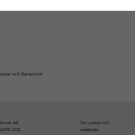
-Ansvar och Garantum
-Ansvar AB
Om cookies och
556098-2232
webbplats