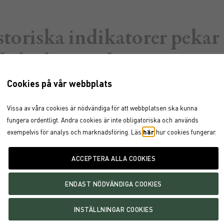
istoriska indikatorer peka
 lågkonjunktur men avgö
en är snarare hur den spela
Cookies på vår webbplats
ågan om den kommer eller e
Vissa av våra cookies är nödvändiga för att webbplatsen ska kunna
fungera ordentligt. Andra cookies är inte obligatoriska och
används
exempelvis för analys och marknadsföring. Läs
här
hur cookies fungerar.
rmat >>