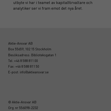
utbyte vi har i teamet av kapitalförvaltare och
analytiker ser vi fram emot det nya året.
Aktie-Ansvar AB
Box 55659, 102 15 Stockholm
Besöksadress: Biblioteksgatan 1
Tel: +46 8 588 811 00
Fax: +46 8 588 811 50
E-post:
info@aktieansvar.se
© Aktie-Ansvar AB
Org. nr 556098-2232