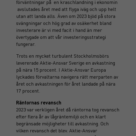
förväntningar på en kraschlandning i ekonomin
avslutades året med att flyga iväg och upp helt
utan att landa alls. Även om 2023 bjöd på stora
svängningar och hög grad av osäkerhet bland
investerare är vi med facit i hand än mer
övertygade om att vår investeringsstrategi
fungerar.
Trots en mycket turbulent Stockholmsbörs
levererade Aktie-Ansvar Sverige en avkastning
på nära 15 procent. I Aktie-Ansvar Europa
lyckades förvaltarna navigera rätt merparten av
året och avkastningen för året landade på nära
17 procent.
Räntornas revansch
2023 var verkligen året då räntorna tog revansch
efter flera år av lågräntemiljö och en klart
begränsade möjligheter till avkastning. Och
vilken revansch det blev. Aktie-Ansvar