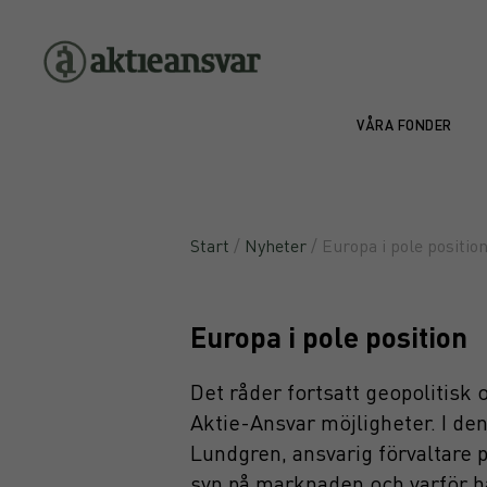
VÅRA FONDER
Start
/
Nyheter
/ Europa i pole positio
Europa i pole position
Det råder fortsatt geopolitisk
Aktie-Ansvar möjligheter. I de
Lundgren, ansvarig förvaltare 
syn på marknaden och varför h