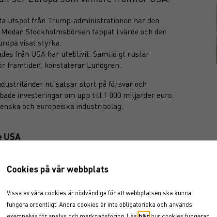
tta utspel från Trump-administrationen har den
. Medan Stockholmsbörsen tappat i värde och den
ropa visat styrka.
des från USA har uteblivit. Samtidigt rustar
för framtiden, konstaterar Lundgren.
ndustriländer nu satsar stort på försvar och
bade investeringar om upp till 1 000 miljarder euro.
enska och europeiska industribolag.
e USA
en av att inte stirra sig blind på USA. Även om
Cookies på vår webbplats
dras de med en allt mer oförutsägbar inrikespolitik,
srelationer.
, men politisk osäkerhet har ett pris, menar
Vissa av våra cookies är nödvändiga för att webbplatsen ska kunna
g utgångspunkt, rimliga värderingar och konkret
fungera ordentligt. Andra cookies är inte obligatoriska och
används
m industrin, fortsätter Lars-Erik.
exempelvis för analys och marknadsföring. Läs
här
hur cookies fungerar.