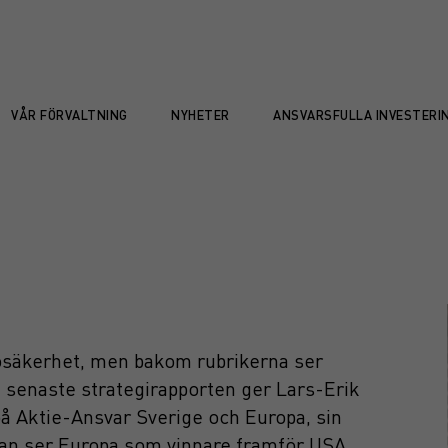
VÅR FÖRVALTNING
NYHETER
ANSVARSFULLA INVESTERI
n
 osäkerhet, men bakom rubrikerna ser
n senaste strategirapporten ger Lars-Erik
på Aktie-Ansvar Sverige och Europa, sin
an ser Europa som vinnare framför USA.