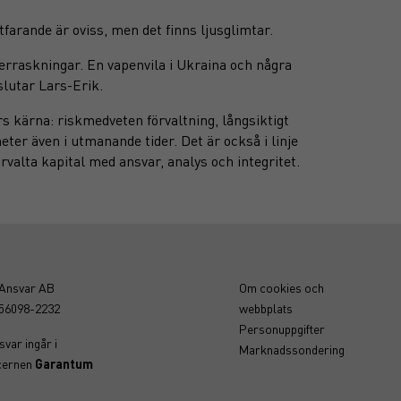
tfarande är oviss, men det finns ljusglimtar.
verraskningar. En vapenvila i Ukraina och några
slutar Lars-Erik.
kärna: riskmedveten förvaltning, långsiktigt
ter även i utmanande tider. Det är också i linje
örvalta kapital med ansvar, analys och integritet.
-Ansvar AB
Om cookies och
556098-2232
webbplats
Personuppgifter
var ingår i
Marknadssondering
cernen
Garantum