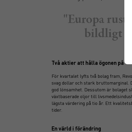
"Europa rusta
bildligt 
Två aktier att hålla ögonen på
För kvartalet lyfts två bolag fram, Rev
svag dollar och stark bruttomarginal.
god lönsamhet. Dessutom är bolaget sk
växtbaserade oljor till livsmedelsindu
lägsta värdering på tio år. Ett kvalit
tider.
En värld i förändring