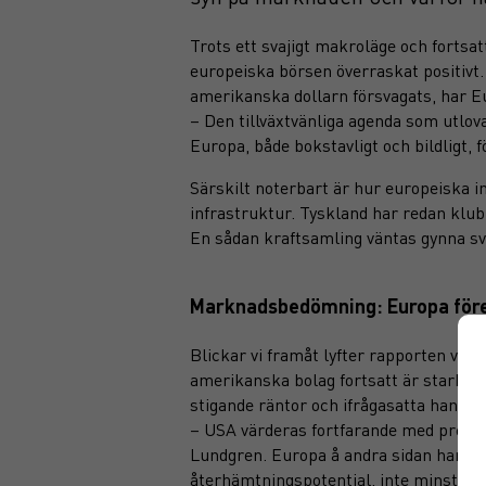
Trots ett svajigt makroläge och fortsa
europeiska börsen överraskat positivt
amerikanska dollarn försvagats, har Eu
– Den tillväxtvänliga agenda som utlova
Europa, både bokstavligt och bildligt, 
Särskilt noterbart är hur europeiska i
infrastruktur. Tyskland har redan klub
En sådan kraftsamling väntas gynna sv
Marknadsbedömning: Europa för
Blickar vi framåt lyfter rapporten vikt
amerikanska bolag fortsatt är starka, 
stigande räntor och ifrågasatta handel
– USA värderas fortfarande med premie
Lundgren. Europa å andra sidan har lå
återhämtningspotential, inte minst ino