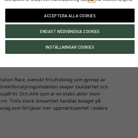
r – bokstavligt och
– för framtiden"
olution Race, svenskt friluftsbolag som gynnas av
 Direktförsäljningsmodellen skapar skalbarhet och
uldfritt. Och AAK som är en stabil aktör inom
strin. Trots stark lönsamhet handlas bolaget på
etsbolag som förtjänar mer uppmärksamhet i osäkra