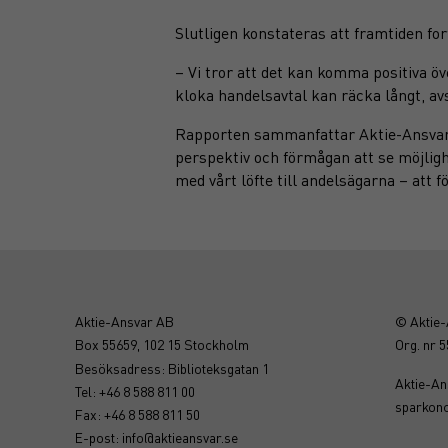
Slutligen konstateras att framtiden for
– Vi tror att det kan komma positiva ö
kloka handelsavtal kan räcka långt, av
Rapporten sammanfattar Aktie-Ansvars 
perspektiv och förmågan att se möjlighe
med vårt löfte till andelsägarna – att f
Aktie-Ansvar AB
© Aktie
Box 55659, 102 15 Stockholm
Org. nr 
Besöksadress: Biblioteksgatan 1
Aktie-Ans
Tel: +46 8 588 811 00
sparkon
Fax: +46 8 588 811 50
E-post:
info@aktieansvar.se