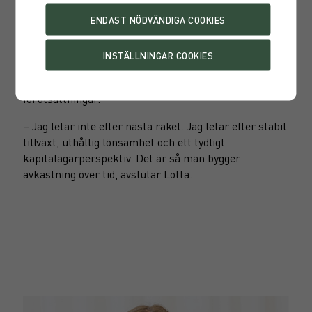
För den som vill bredda sin portfölj
Aktiv förvaltning lämpar sig väl för det här segmentet
då skillnaden i kvalitet är större än bland storbolagen
och dessutom är de mindre analyserade vilket ökar
chansen att hitta förbisedda bolag med rätt
förutsättningar.
– Jag letar inte efter nästa raket. Jag letar efter stabil
tillväxt, uthållig lönsamhet och ett tydligt
kapitalägarperspektiv. Det är så man bygger
avkastning över tid, avslutar Lotta.