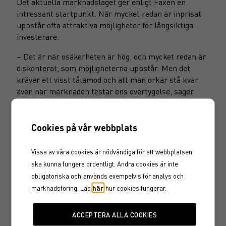
Det aktuella marknadsläget ger enligt Faxén en
intressant startpunkt. När mycket redan är inprisat
uppstår ofta attraktiva möjligheter för långsiktiga
investerare.
– Det är när osäkerheten är hög, och mycket redan är
diskonterat, som möjligheterna uppstår. Men det
kräver ett visst tålamod och att man orkar stå kvar
även när marknaden testar ens övertygelse, säger
Lotta.
Själv har hon varit aktiv genom både IT-krasch,
Cookies på vår webbplats
finanskris, pandemi och inflationschocker.
Erfarenheten har lärt henne vikten av att ha en tydlig
Vissa av våra cookies är nödvändiga för att webbplatsen
strategi, och att hålla sig till den.
ska kunna fungera ordentligt. Andra cookies är inte
obligatoriska och
används exempelvis för analys och
– Jag är inte intresserad av att springa efter det som
är hett. Det handlar om att bygga en portfölj som tål
marknadsföring. Läs
här
hur cookies fungerar.
att ägas, även när det är skakigt, fortsätter hon.