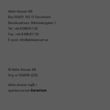
Aktie-Ansvar AB
Box 55659, 102 15 Stockholm
Besöksadress: Biblioteksgatan 1
Tel: +46 8 588 811 00
Fax: +46 8 588 811 50
E-post:
info@aktieansvar.se
© Aktie-Ansvar AB
Org. nr 556098-2232
Aktie-Ansvar ingår i
sparkoncernen
Garantum