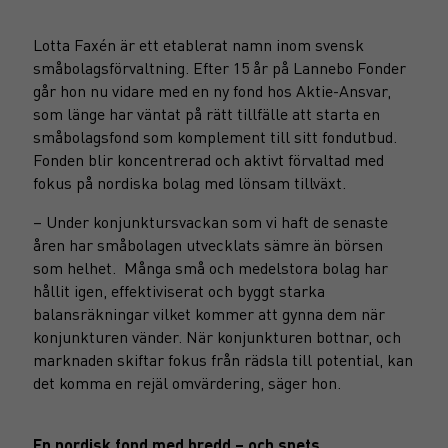
Lotta Faxén är ett etablerat namn inom svensk
småbolagsförvaltning. Efter 15 år på Lannebo Fonder
går hon nu vidare med en ny fond hos Aktie-Ansvar,
som länge har väntat på rätt tillfälle att starta en
småbolagsfond som komplement till sitt fondutbud.
Fonden blir koncentrerad och aktivt förvaltad med
fokus på nordiska bolag med lönsam tillväxt.
– Under konjunktursvackan som vi haft de senaste
åren har småbolagen utvecklats sämre än börsen
som helhet. Många små och medelstora bolag har
hållit igen, effektiviserat och byggt starka
balansräkningar vilket kommer att gynna dem när
konjunkturen vänder. När konjunkturen bottnar, och
marknaden skiftar fokus från rädsla till potential, kan
det komma en rejäl omvärdering, säger hon.
En nordisk fond med bredd – och spets