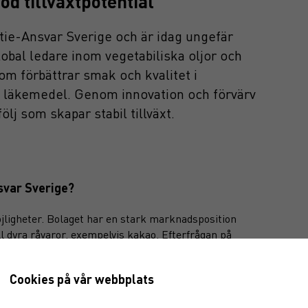
od tillväxtpotential
Aktie-Ansvar Sverige och är idag ungefär
lobal ledare inom vegetabiliska oljor och
som förbättrar smak och kvalitet i
h läkemedel. Genom innovation och förvärv
lj som skapar stabil tillväxt.
svar Sverige?
öjligheter. Bolaget har en stark marknadsposition
ll dyra råvaror, exempelvis kakao. Efterfrågan på
nfektyr ökar, vilket driver lönsamheten.
g för att bli mer effektivt. Tidigare var
Cookies på vår webbplats
jorde det svårare att utnyttja skalfördelar.