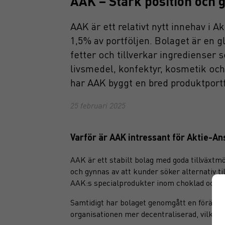
AAK – Stark position och g
AAK är ett relativt nytt innehav i 
1,5% av portföljen. Bolaget är en g
fetter och tillverkar ingredienser 
livsmedel, konfektyr, kosmetik oc
har AAK byggt en bred produktportfö
25 februari 2025
Varför är AAK intressant för Aktie-An
AAK är ett stabilt bolag med goda tillväxtm
och gynnas av att kunder söker alternativ ti
AAK:s specialprodukter inom choklad och ko
Samtidigt har bolaget genomgått en förändrin
organisationen mer decentraliserad, vilket g