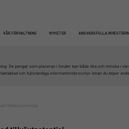
VÅR FÖRVALTNING
NYHETER
ANSVARSFULLA INVESTERI
ning. De pengar som placeras i fonder kan både öka och minska i värde
 faktablad och fullständiga informationsbroschyr innan du köper andel
od tillväxtpotential