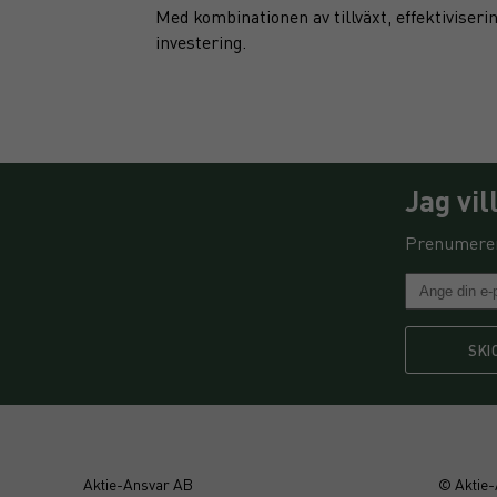
Med kombinationen av tillväxt, effektiviseri
investering.
Jag vi
Prenumerer
SKI
Aktie-Ansvar AB
© Aktie