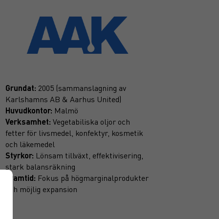
Grundat:
2005 (sammanslagning av
Karlshamns AB & Aarhus United)
Huvudkontor:
Malmö
Verksamhet:
Vegetabiliska oljor och
fetter för livsmedel, konfektyr, kosmetik
och läkemedel
Styrkor:
Lönsam tillväxt, effektivisering,
stark balansräkning
Framtid:
Fokus på högmarginalprodukter
och möjlig expansion